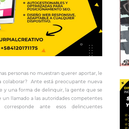
as personas no muestran querer aportar, le
a colaborar? Ante está preocupante nueva
 y una forma de delinquir, la gente que se
e un llamado a las autoridades competentes
corresponde ante esos delincuentes