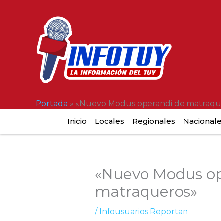
Ir
al
contenido
Portada
»
«Nuevo Modus operandi de matraqu
Inicio
Locales
Regionales
Nacional
«Nuevo Modus op
matraqueros»
/
Infousuarios Reportan