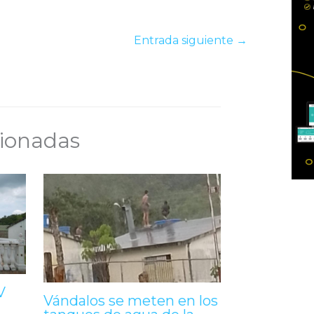
Entrada siguiente
→
cionadas
V
Vándalos se meten en los