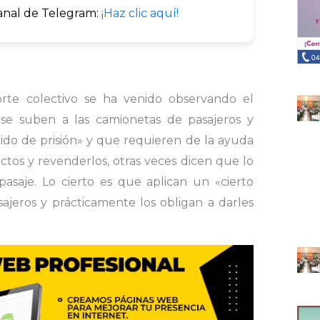
anal de Telegram:
¡Haz clic aquí!
orte colectivo se ha venido observando el
se suben a las camionetas de pasajeros y
ido de prisión» y que requieren de la ayuda
os y revenderlos, otras veces dicen que lo
asaje. Lo cierto es que aplican un «cierto
sajeros y prácticamente los obligan a darles