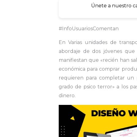
Únete a nuestro c
#InfoUsuariosComentan
En Varias unidades de transp
abordaje de dos jóvenes que 
manifiestan que «recién han sal
económica para comprar product
requieren para completar un p
grado de psico terror» a los pa
dinero.