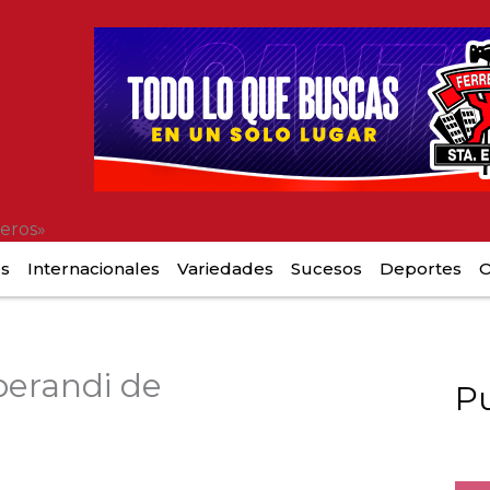
eros»
es
Internacionales
Variedades
Sucesos
Deportes
O
erandi de
Pu