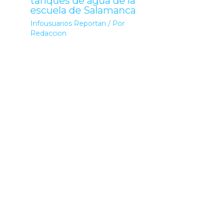
tanques de agua de la
escuela de Salamanca
Infousuarios Reportan
/ Por
Redaccion