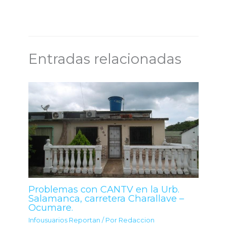
Entradas relacionadas
Problemas con CANTV en la Urb.
Salamanca, carretera Charallave –
Ocumare.
Infousuarios Reportan
/ Por
Redaccion