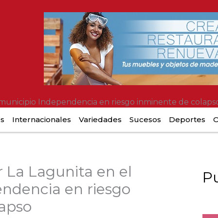
 municipio Independencia en riesgo inminente de colaps
es
Internacionales
Variedades
Sucesos
Deportes
O
 La Lagunita en el
Pu
ndencia en riesgo
lapso