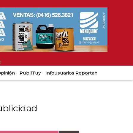
o
pinión
PubliTuy
Infousuarios Reportan
blicidad