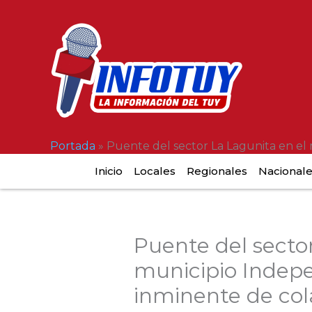
Ir
al
contenido
Portada
»
Puente del sector La Lagunita en el
Inicio
Locales
Regionales
Nacional
Puente del sector
municipio Indepe
inminente de co