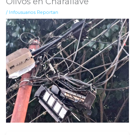
Olivos en Charallave
/
Infousuarios Reportan