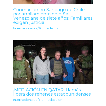
Conmoción en Santiago de Chile
por arrollamiento de niña
Venezolana de siete años: Familiares
exigen justicia
Internacionales
/ Por
redaccion
¡MEDIACIÓN EN QATAR! Hamás
libera dos rehenes estadounidenses
Internacionales
/ Por
Redaccion