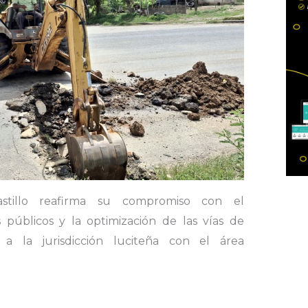
astillo reafirma su compromiso con el
s públicos y la optimización de las vías de
a la jurisdicción luciteña con el área