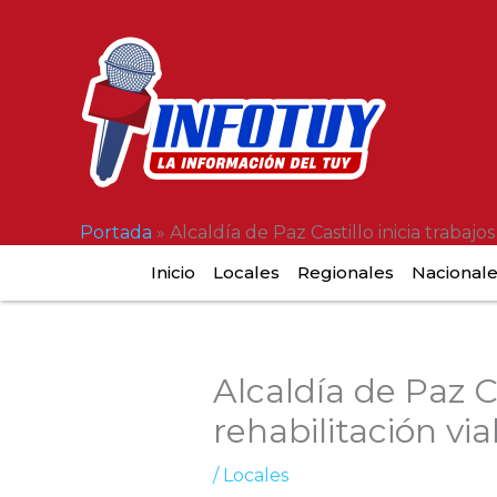
Ir
al
contenido
Portada
»
Alcaldía de Paz Castillo inicia trabajos
Inicio
Locales
Regionales
Nacional
Alcaldía de Paz Ca
rehabilitación via
/
Locales