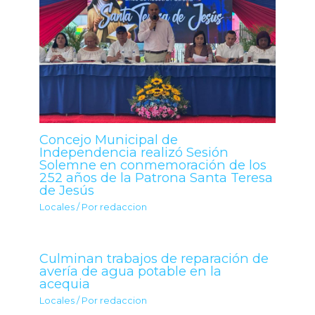
Concejo Municipal de
Independencia realizó Sesión
Solemne en conmemoración de los
252 años de la Patrona Santa Teresa
de Jesús
Locales
/ Por
redaccion
Culminan trabajos de reparación de
avería de agua potable en la
acequia
Locales
/ Por
redaccion