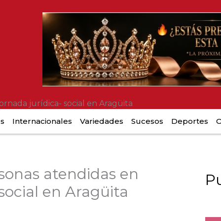
rnada jurídica- social en Aragüita
es
Internacionales
Variedades
Sucesos
Deportes
O
sonas atendidas en
Pu
 social en Aragüita