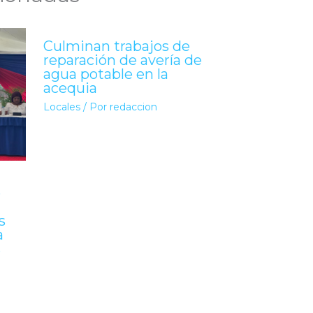
Culminan trabajos de
reparación de avería de
agua potable en la
acequia
Locales
/ Por
redaccion
ó
s
a
s