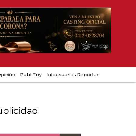
pinión
PubliTuy
Infousuarios Reportan
blicidad