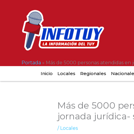
Ir
al
contenido
Portada
»
Más de 5000 personas atendidas en jo
Inicio
Locales
Regionales
Nacional
Más de 5000 per
jornada jurídica-
/
Locales