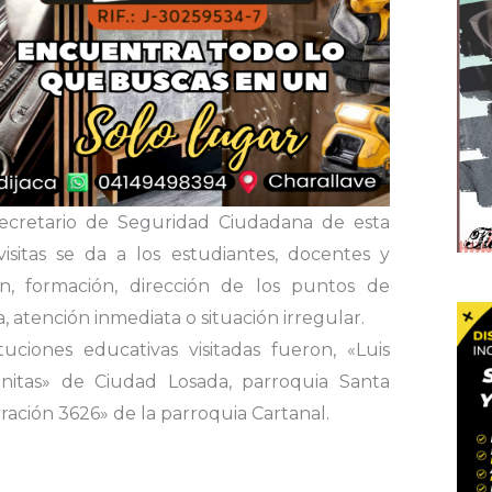
ecretario de Seguridad Ciudadana de esta
visitas se da a los estudiantes, docentes y
ón, formación, dirección de los puntos de
 atención inmediata o situación irregular.
tuciones educativas visitadas fueron, «Luis
nitas» de Ciudad Losada, parroquia Santa
ración 3626» de la parroquia Cartanal.