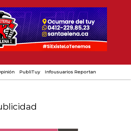
pinión
PubliTuy
Infousuarios Reportan
blicidad