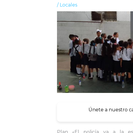
/
Locales
Únete a nuestro c
Plan «El policía va a la esc