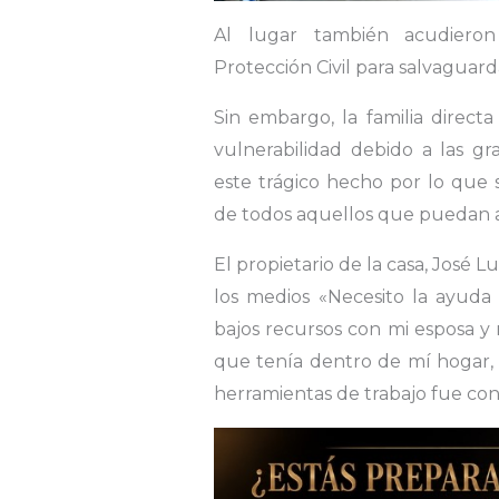
Al lugar también acudieron
Protección Civil para salvaguarda
Sin embargo, la familia direct
vulnerabilidad debido a las g
este trágico hecho por lo que s
de todos aquellos que puedan 
El propietario de la casa, José 
los medios «Necesito la ayuda
bajos recursos con mi esposa y 
que tenía dentro de mí hogar, 
herramientas de trabajo fue con