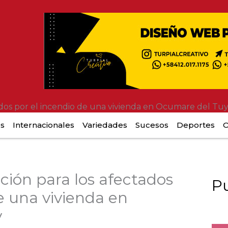
ados por el incendio de una vivienda en Ocumare del Tu
es
Internacionales
Variedades
Sucesos
Deportes
O
ción para los afectados
Pu
e una vivienda en
y