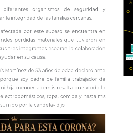
 diferentes organismos de seguridad y
r la integridad de las familias cercanas.
a afectada por este suceso se encuentra en
randes pérdidas materiales que tuvieron en
us tres integrantes esperan la colaboración
ayudar en su causa.
Luís Martínez de 53 años de edad declaró ante
 porque soy padre de familia trabajador de
mi hija menor», además resalta que «todo lo
electrodomésticos, ropa, comida y hasta mis
sumido por la candela» dijo.