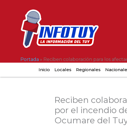
Ir
al
contenido
Portada
»
Reciben colaboración para los afect
Inicio
Locales
Regionales
Nacional
Reciben colabora
por el incendio d
Ocumare del Tu