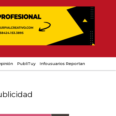
y
pinión
PubliTuy
Infousuarios Reportan
blicidad