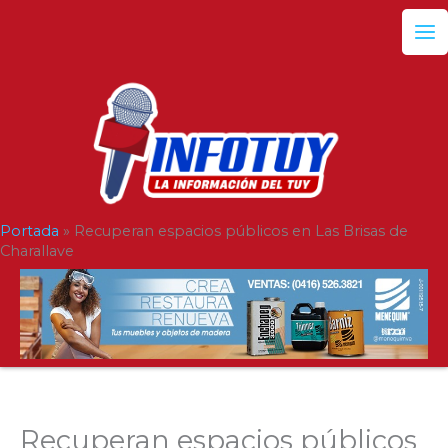
Ir
al
contenido
Portada
»
Recuperan espacios públicos en Las Brisas de
Charallave
Recuperan espacios públicos