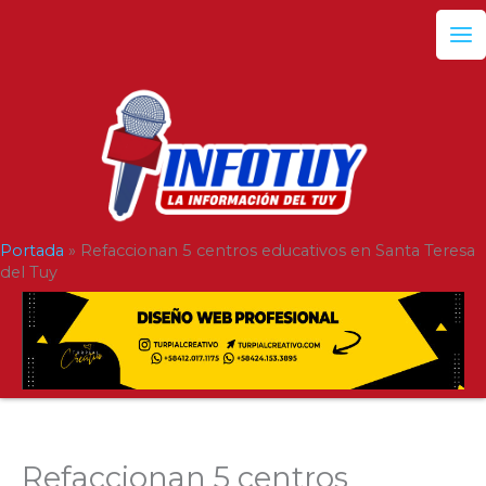
Ir
al
contenido
Portada
»
Refaccionan 5 centros educativos en Santa Teresa
del Tuy
Refaccionan 5 centros