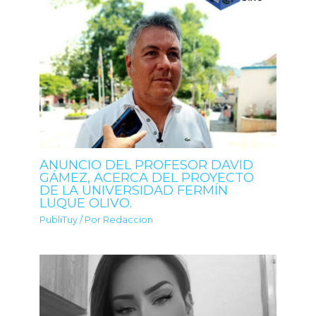
ANUNCIO DEL PROFESOR DAVID
GÁMEZ, ACERCA DEL PROYECTO
DE LA UNIVERSIDAD FERMÍN
LUQUE OLIVO.
PubliTuy
/ Por
Redaccion