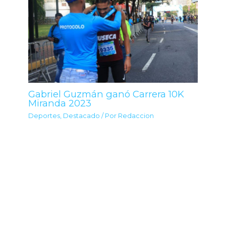
Gabriel Guzmán ganó Carrera 10K
Miranda 2023
Deportes
,
Destacado
/ Por
Redaccion