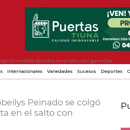
lgó la medalla de plata en el salto con garrocha
es
Internacionales
Variedades
Sucesos
Deportes
O
beilys Peinado se colgó
Pu
ta en el salto con