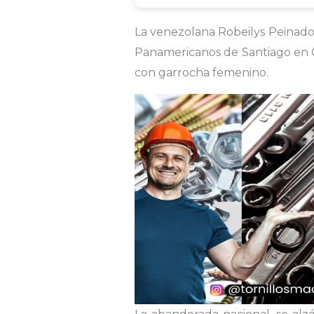
La venezolana Robeilys Peinado, 
Panamericanos de Santiago en Chi
con garrocha femenino.