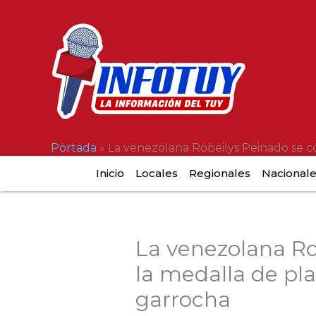
Ir
al
contenido
Portada
»
La venezolana Robeilys Peinado se co
Inicio
Locales
Regionales
Nacional
La venezolana Ro
la medalla de pla
garrocha