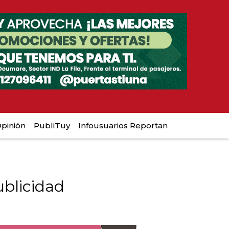
pinión
PubliTuy
Infousuarios Reportan
blicidad