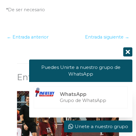
*
De ser necesario
←
Entrada anterior
Entrada siguiente
→
Puedes Unirte a nuestro grupo de
WhatsApp
Entradas relacionadas
WhatsApp
Grupo de WhatsApp
Unete a nuestro grupo