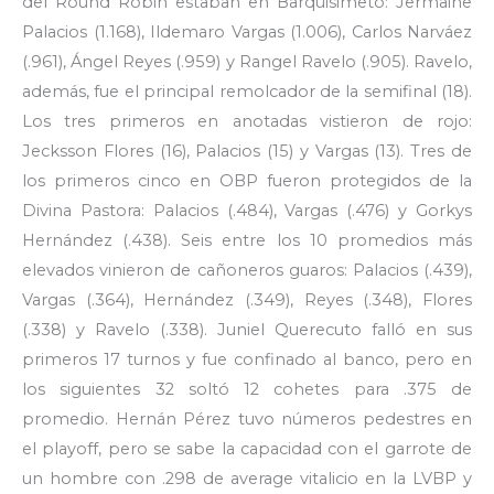
del Round Robin estaban en Barquisimeto: Jermaine
Palacios (1.168), Ildemaro Vargas (1.006), Carlos Narváez
(.961), Ángel Reyes (.959) y Rangel Ravelo (.905). Ravelo,
además, fue el principal remolcador de la semifinal (18).
Los tres primeros en anotadas vistieron de rojo:
Jecksson Flores (16), Palacios (15) y Vargas (13). Tres de
los primeros cinco en OBP fueron protegidos de la
Divina Pastora: Palacios (.484), Vargas (.476) y Gorkys
Hernández (.438). Seis entre los 10 promedios más
elevados vinieron de cañoneros guaros: Palacios (.439),
Vargas (.364), Hernández (.349), Reyes (.348), Flores
(.338) y Ravelo (.338). Juniel Querecuto falló en sus
primeros 17 turnos y fue confinado al banco, pero en
los siguientes 32 soltó 12 cohetes para .375 de
promedio. Hernán Pérez tuvo números pedestres en
el playoff, pero se sabe la capacidad con el garrote de
un hombre con .298 de average vitalicio en la LVBP y