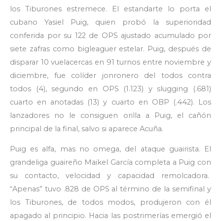
los Tiburones estremece. El estandarte lo porta el
cubano Yasiel Puig, quien probó la superioridad
conferida por su 122 de OPS ajustado acumulado por
siete zafras como bigleaguer estelar. Puig, después de
disparar 10 vuelacercas en 91 turnos entre noviembre y
diciembre, fue colíder jonronero del todos contra
todos (4), segundo en OPS (1.123) y slugging (.681)
cuarto en anotadas (13) y cuarto en OBP (.442). Los
lanzadores no le consiguen orilla a Puig, el cañón
principal de la final, salvo si aparece Acuña.
Puig es alfa, mas no omega, del ataque guairista. El
grandeliga guaireño Maikel García completa a Puig con
su contacto, velocidad y capacidad remolcadora.
“Apenas” tuvo .828 de OPS al término de la semifinal y
los Tiburones, de todos modos, produjeron con él
apagado al principio. Hacia las postrimerías emergió el