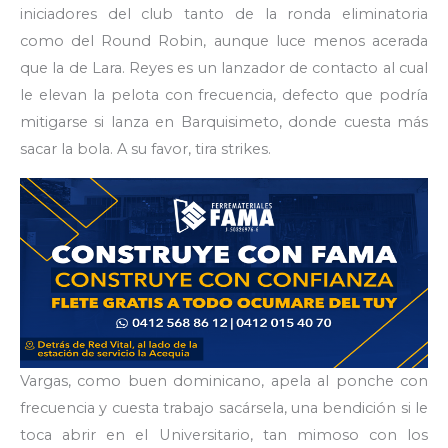
iniciadores del club tanto de la ronda eliminatoria
como del Round Robin, aunque luce menos acerada
que la de Lara. Reyes es un lanzador de contacto al cual
le elevan la pelota con frecuencia, defecto que podría
mitigarse si lanza en Barquisimeto, donde cuesta más
sacar la bola. A su favor, tira strikes.
Vargas, como buen dominicano, apela al ponche con
frecuencia y cuesta trabajo sacársela, una bendición si le
toca abrir en el Universitario, tan mimoso con los