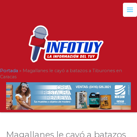
Ir
al
contenido
Portada
»
Magallanes le cayó a batazos a Tiburones en
Caracas
Magallanes le cayó a batazos