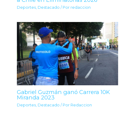
Deportes
,
Destacado
/ Por
redaccion
Gabriel Guzmán ganó Carrera 10K
Miranda 2023
Deportes
,
Destacado
/ Por
Redaccion