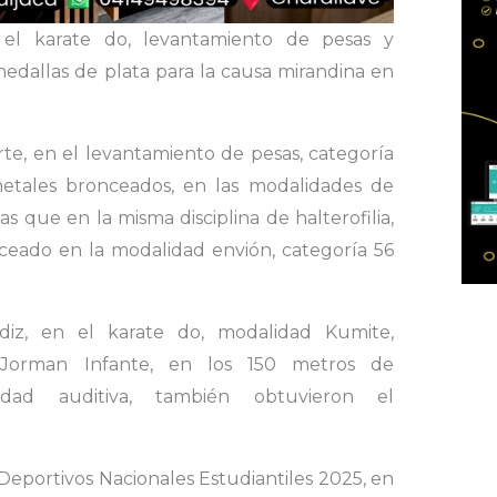
de el karate do, levantamiento de pesas y
edallas de plata para la causa mirandina en
te, en el levantamiento de pesas, categoría
metales bronceados, en las modalidades de
as que en la misma disciplina de halterofilia,
nceado en la modalidad envión, categoría 56
iz, en el karate do, modalidad Kumite,
y Jorman Infante, en los 150 metros de
cidad auditiva, también obtuvieron el
Deportivos Nacionales Estudiantiles 2025, en