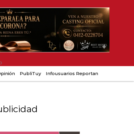
o
pinión
PubliTuy
Infousuarios Reportan
blicidad