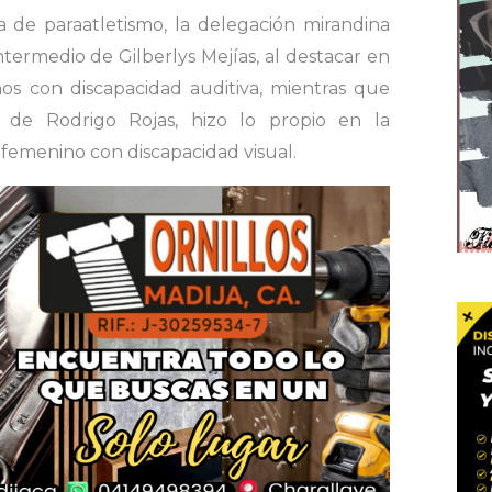
a de paraatletismo, la delegación mirandina
termedio de Gilberlys Mejías, al destacar en
os con discapacidad auditiva, mientras que
ia de Rodrigo Rojas, hizo lo propio en la
femenino con discapacidad visual.