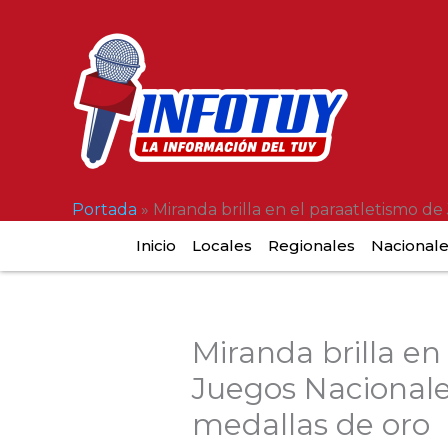
Ir
al
contenido
Portada
»
Miranda brilla en el paraatletismo d
Inicio
Locales
Regionales
Nacional
Miranda brilla en
Juegos Nacionales
medallas de oro