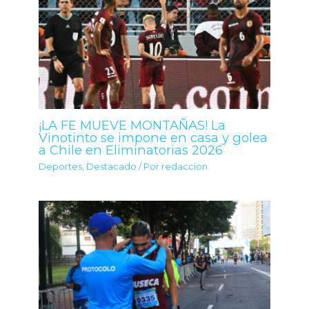
¡LA FE MUEVE MONTAÑAS! La
Vinotinto se impone en casa y golea
a Chile en Eliminatorias 2026
Deportes
,
Destacado
/ Por
redaccion