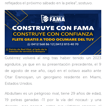
reflejados el próximo sábado en la pelea”, sostuvo.
Gutiérrez volverá al ring tras haber tenido un 2023
agridulce, ya que en su presentación precedente, el 9
de agosto de ese año, cayó en el octavo asalto ante
Otar Eranosyan, un georgiano residente en Miami,
Estados Unidos.
Abdullaev es un peligroso rival, tiene 29 años de edad,
19 peleas ganadas -11 por la vía del nocaut- y una