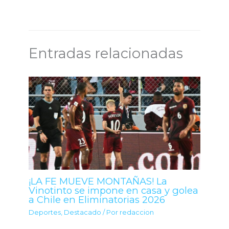
Entradas relacionadas
¡LA FE MUEVE MONTAÑAS! La
Vinotinto se impone en casa y golea
a Chile en Eliminatorias 2026
Deportes
,
Destacado
/ Por
redaccion