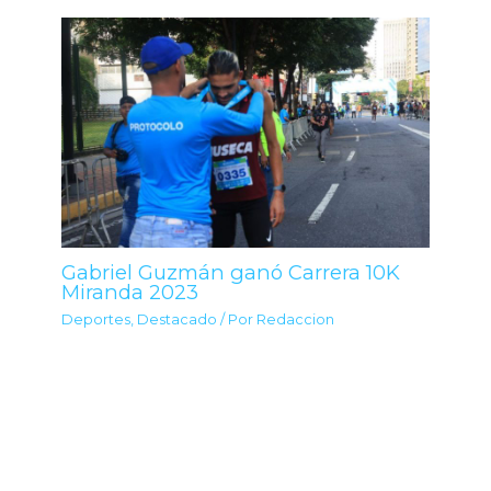
Gabriel Guzmán ganó Carrera 10K
Miranda 2023
Deportes
,
Destacado
/ Por
Redaccion