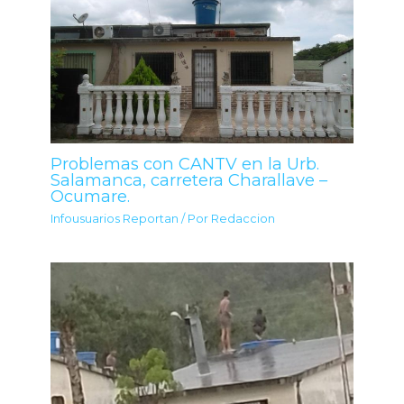
Problemas con CANTV en la Urb.
Salamanca, carretera Charallave –
Ocumare.
Infousuarios Reportan
/ Por
Redaccion