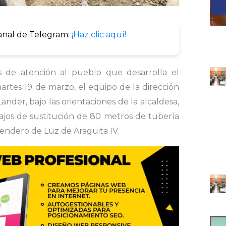
anal de Telegram:
¡Haz clic aquí!
s de atención al pueblo que desarrolla el
artes 19 de marzo, el equipo de la dirección
nder, bajo las orientaciones de la alcaldesa,
ajos de sustitución de 80 metros de tubería
Sendero de Luz de Aragüita IV.