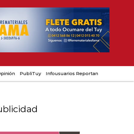
pinión
PubliTuy
Infousuarios Reportan
blicidad