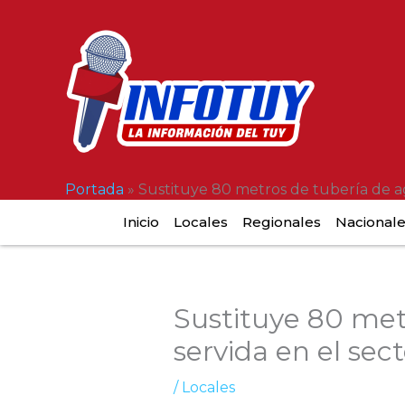
Ir
al
contenido
Portada
»
Sustituye 80 metros de tubería de a
Inicio
Locales
Regionales
Nacional
Sustituye 80 met
servida en el sec
/
Locales