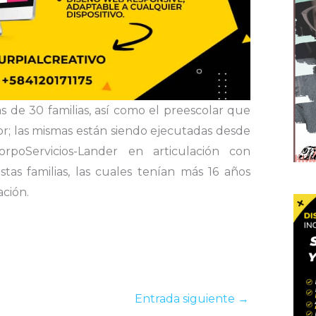
ás de 30 familias, así como el preescolar que
r; las mismas están siendo ejecutadas desde
poServicios-Lander en articulación con
stas familias, las cuales tenían más 16 años
ación.
Entrada siguiente
→