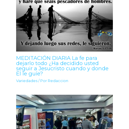
MEDITACIÓN DIARIA La fe para
dejarlo todo ¿Ha decidido usted
seguir a Jesucristo cuando y donde
Él le guíe?
Variedades
/ Por
Redaccion