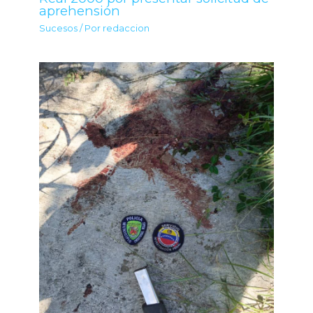
aprehensión
Sucesos
/ Por
redaccion