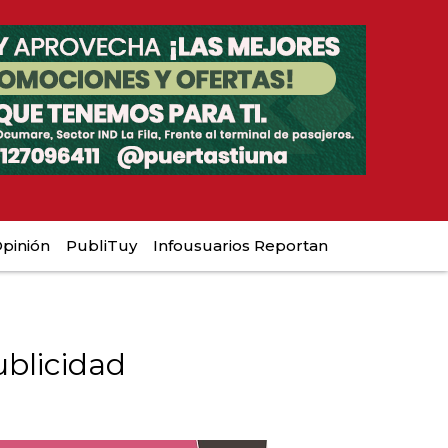
pinión
PubliTuy
Infousuarios Reportan
blicidad