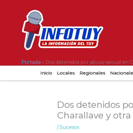
Ir
al
contenido
Portada
»
Dos detenidos por abuso sexual en C
Inicio
Locales
Regionales
Nacional
Dos detenidos po
Charallave y otr
/
Sucesos