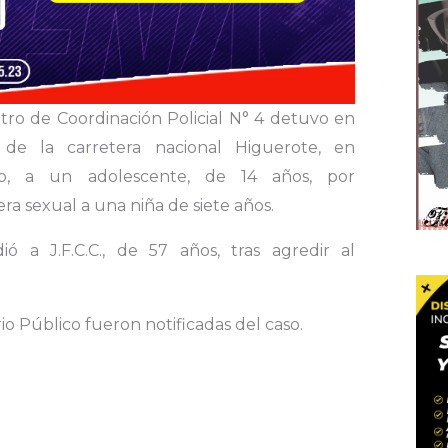
tro de Coordinación Policial N° 4 detuvo en
de la carretera nacional Higuerote, en
do, a un adolescente, de 14 años, por
 sexual a una niña de siete años.
ó a J.F.C.C., de 57 años, tras agredir al
erio Público fueron notificadas del caso.