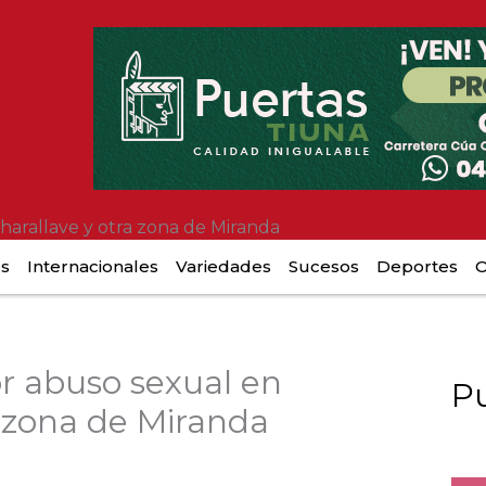
harallave y otra zona de Miranda
es
Internacionales
Variedades
Sucesos
Deportes
O
r abuso sexual en
Pu
a zona de Miranda