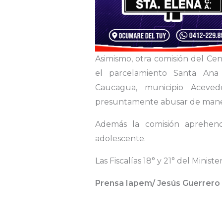
Asimismo, otra comisión del Cen
el parcelamiento Santa Ana 
Caucagua, municipio Aceve
presuntamente abusar de manera
Además la comisión aprehendi
adolescente.
Las Fiscalías 18° y 21° del Minist
Prensa Iapem/ Jesús Guerrero