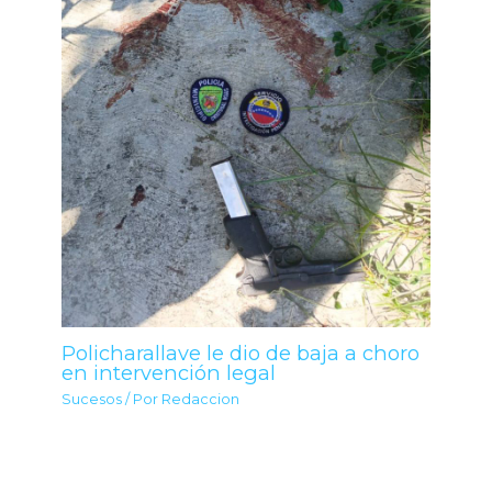
Policharallave le dio de baja a choro
en intervención legal
Sucesos
/ Por
Redaccion