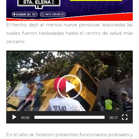
El hecho dejó al menos nueve personas lesionadas las
cuales fueron trasladadas hasta el centro de salud más
cercano.
Reproductor
de
video
00:00
00:17
En el sitio se hicieron presentes funcionarios policiales y