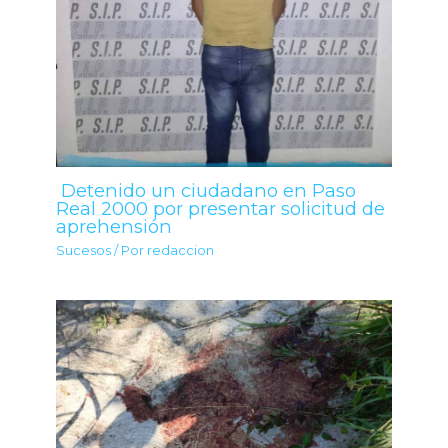
Detenido un ciudadano en Paso
Real 2000 por presentar solicitud de
aprehensión
Sucesos
/ Por
redaccion