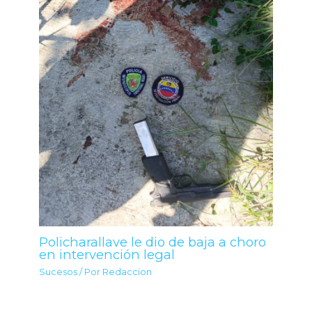
Policharallave le dio de baja a choro
en intervención legal
Sucesos
/ Por
Redaccion