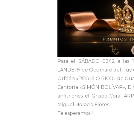
Para el SÁBADO 02/12 a las 
LANDER» de Ocumare del Tuy cuyo
Orfeón «REGULO RICO» de Guatir
Cantoría «SIMÓN BOLÍVAR», Diri
anfitriones el Grupo Coral A
Miguel Horacio Flores.
Te esperamos !!