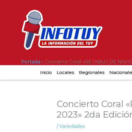
Ir
al
contenido
Portada
»
Concierto Coral «RETABLO DE NAVID
Inicio
Locales
Regionales
Nacional
Concierto Cora
2023» 2da Edició
/
Variedades