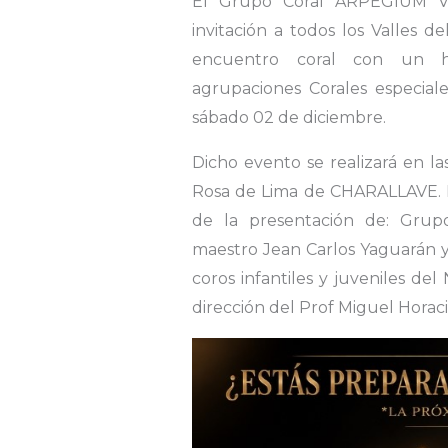
El Grupo Coral ARPEGIUM V
invitación a todos los Valles d
encuentro coral con un he
agrupaciones Corales especiale
sábado 02 de diciembre.
Dicho evento se realizará en las
Rosa de Lima de CHARALLAVE. El
de la presentación de: Grup
maestro Jean Carlos Yaguarán y
coros infantiles y juveniles de
dirección del Prof Miguel Horaci