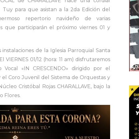
OCAL de CHARALLAVE hace una cordial
el Tuy para que asistan a la 2da Edición del
rmoso repertorio navideño de varias
s que participarán el próximo viernes 01 y
 instalaciones de la Iglesia Parroquial Santa
 VIERNES 01/12 (hora: 11 am) disfrutaremos
o Vocal «IN CRESCENDO» dirigido por el
 el Coro Juvenil del Sistema de Orquestas y
l Núcleo Cristóbal Rojas CHARALLAVE, bajo la
o Flores.