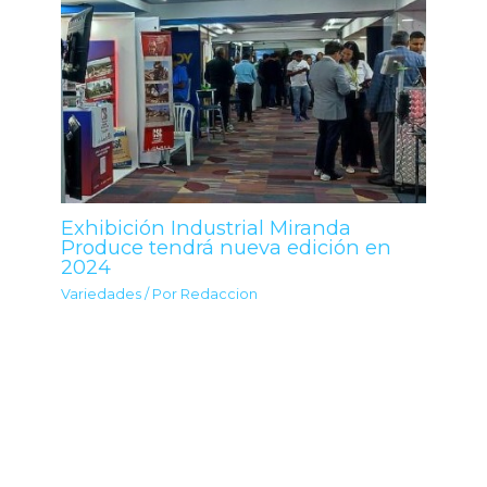
Exhibición Industrial Miranda
Produce tendrá nueva edición en
2024
Variedades
/ Por
Redaccion