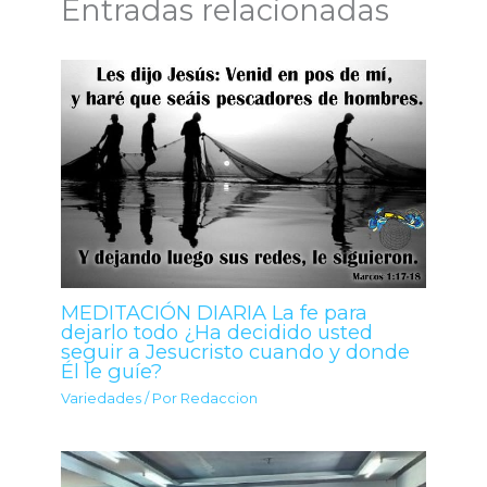
Entradas relacionadas
MEDITACIÓN DIARIA La fe para
dejarlo todo ¿Ha decidido usted
seguir a Jesucristo cuando y donde
Él le guíe?
Variedades
/ Por
Redaccion