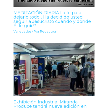
MEDITACIÓN DIARIA La fe para
dejarlo todo ¿Ha decidido usted
seguir a Jesucristo cuando y donde
Él le guíe?
Variedades
/ Por
Redaccion
Exhibición Industrial Miranda
Produce tendrá nueva edición en