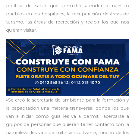
política de salud que permitió atender a nuestro
pueblos en los hospitales, la recuperación de áreas de
turismo, las áreas de recreación y recibir los que nos
quieran visitar.
«Se creó la secretaría de ambiente para la formación y
la capacitación una materia transversal donde los que
van a iniciar como guía les va a permitir acercarse a
grupos de personas que quieren tener contacto con la
naturaleza, les va a permitir sensibilizarse, mucho de los