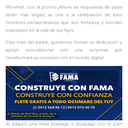
Movilnet, con la promo ¡Ahora las respuestas de papá
serán más largas!, se une a la celebración de esos
hombres extraordinarios que son fortaleza y brindan
inspiración en la vida de sus hijos.
Este mes del padre, queremos honrar su dedicación y
apoyo incondicional con una sorpresa que
transformará su conexión con el mundo digital.
Al adquirir una línea prepago o pospago con el plan