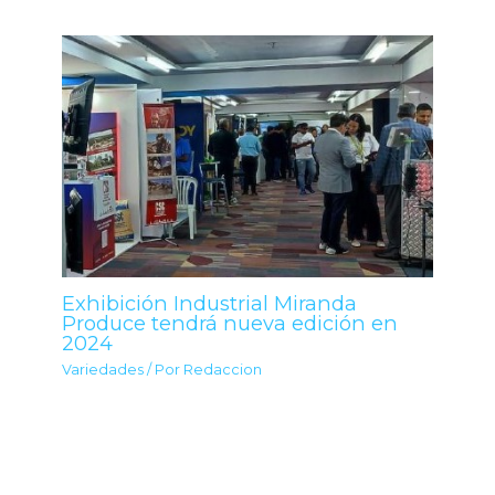
Exhibición Industrial Miranda
Produce tendrá nueva edición en
2024
Variedades
/ Por
Redaccion