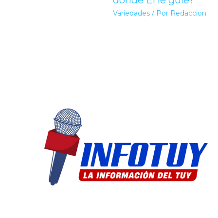
donde Él le guíe?
Variedades
/ Por
Redaccion