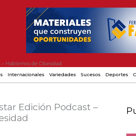
t – Hablemos de Obesidad
es
Internacionales
Variedades
Sucesos
Deportes
O
tar Edición Podcast –
Pu
esidad