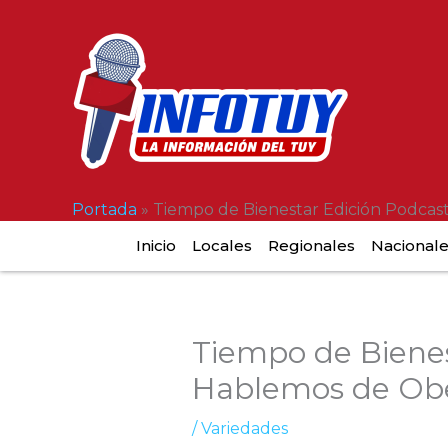
Ir
al
contenido
Portada
»
Tiempo de Bienestar Edición Podcas
Inicio
Locales
Regionales
Nacional
Tiempo de Bienes
Hablemos de Ob
/
Variedades