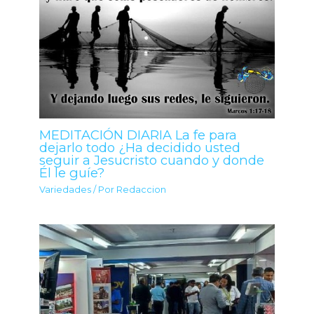
MEDITACIÓN DIARIA La fe para
dejarlo todo ¿Ha decidido usted
seguir a Jesucristo cuando y donde
Él le guíe?
Variedades
/ Por
Redaccion