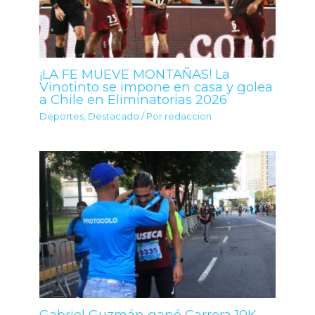
¡LA FE MUEVE MONTAÑAS! La
Vinotinto se impone en casa y golea
a Chile en Eliminatorias 2026
Deportes
,
Destacado
/ Por
redaccion
Gabriel Guzmán ganó Carrera 10K