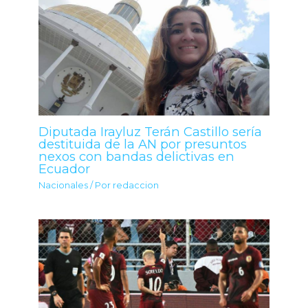
Diputada Irayluz Terán Castillo sería
destituida de la AN por presuntos
nexos con bandas delictivas en
Ecuador
Nacionales
/ Por
redaccion