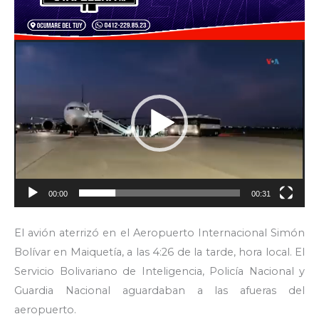
Reproductor
de
video
00:00
00:31
El avión aterrizó en el Aeropuerto Internacional Simón
Bolívar en Maiquetía, a las 4:26 de la tarde, hora local. El
Servicio Bolivariano de Inteligencia, Policía Nacional y
Guardia Nacional aguardaban a las afueras del
aeropuerto.