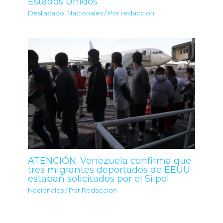
Estados Unidos
Destacado
,
Nacionales
/ Por
redaccion
ATENCIÓN: Venezuela confirma que
tres migrantes deportados de EEUU
estaban solicitados por el Siipol
Nacionales
/ Por
Redaccion