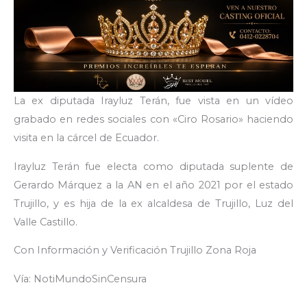
La ex diputada Irayluz Terán, fue vista en un vídeo
grabado en redes sociales con «Ciro Rosario» haciendo
visita en la cárcel de Ecuador.
Irayluz Terán fue electa como diputada suplente de
Gerardo Márquez a la AN en el año 2021 por el estado
Trujillo, y es hija de la ex alcaldesa de Trujillo, Luz del
Valle Castillo.
Con Información y Verificación Trujillo Zona Roja
Vía: NotiMundoSinCensura