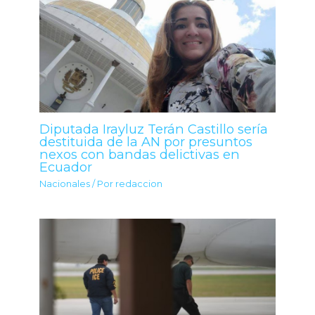
Diputada Irayluz Terán Castillo sería
destituida de la AN por presuntos
nexos con bandas delictivas en
Ecuador
Nacionales
/ Por
redaccion