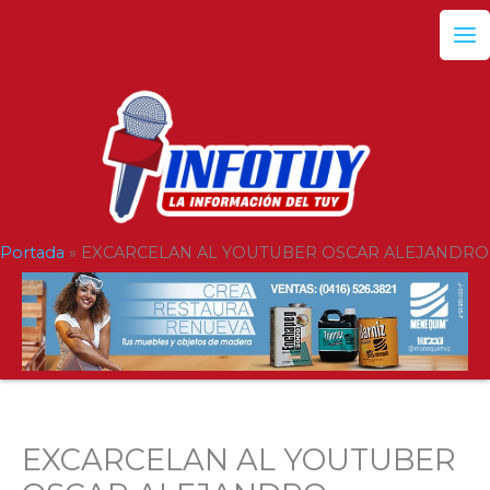
Ir
al
contenido
Portada
»
EXCARCELAN AL YOUTUBER OSCAR ALEJANDRO
EXCARCELAN AL YOUTUBER