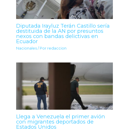
Diputada Irayluz Terán Castillo sería
destituida de la AN por presuntos
nexos con bandas delictivas en
Ecuador
Nacionales
/ Por
redaccion
Llega a Venezuela el primer avión
con migrantes deportados de
Estados Unidos