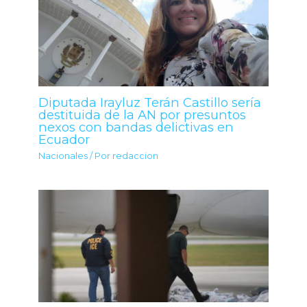
Diputada Irayluz Terán Castillo sería
destituida de la AN por presuntos
nexos con bandas delictivas en
Ecuador
Nacionales
/ Por
redaccion