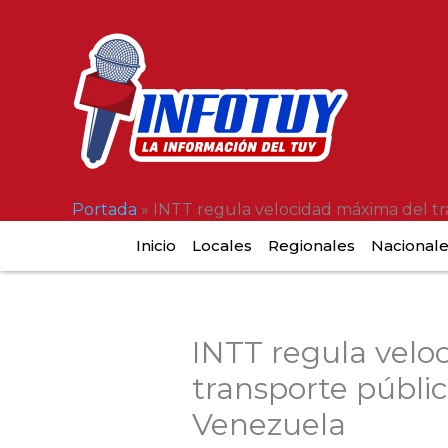
Ir
al
contenido
Portada
»
INTT regula velocidad máxima del tr
Inicio
Locales
Regionales
Nacional
INTT regula velo
transporte públic
Venezuela