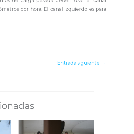
ulos de carga pesada deben usar el canal
ómetros por hora. El canal izquierdo es para
Entrada siguiente
→
cionadas