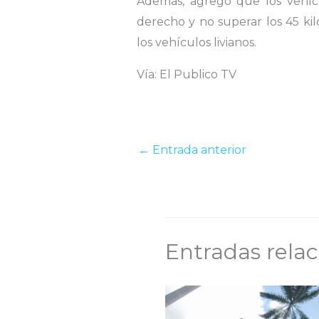
Además, agregó que los vehíc
derecho y no superar los 45 kil
los vehículos livianos.
Vía: El Publico TV
←
Entrada anterior
Entradas rela