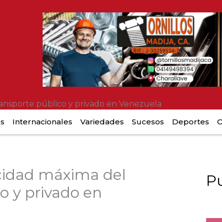
ansporte público y privado en Venezuela
es
Internacionales
Variedades
Sucesos
Deportes
O
cidad máxima del
Pu
o y privado en