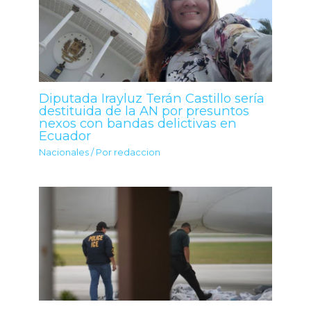
Diputada Irayluz Terán Castillo sería
destituida de la AN por presuntos
nexos con bandas delictivas en
Ecuador
Nacionales
/ Por
redaccion