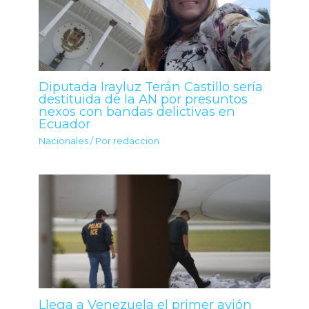
Diputada Irayluz Terán Castillo sería
destituida de la AN por presuntos
nexos con bandas delictivas en
Ecuador
Nacionales
/ Por
redaccion
Llega a Venezuela el primer avión