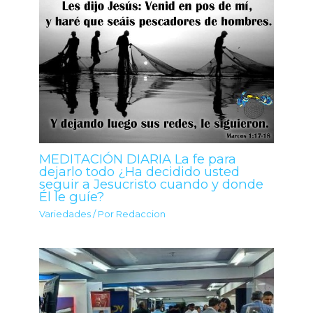
MEDITACIÓN DIARIA La fe para
dejarlo todo ¿Ha decidido usted
seguir a Jesucristo cuando y donde
Él le guíe?
Variedades
/ Por
Redaccion