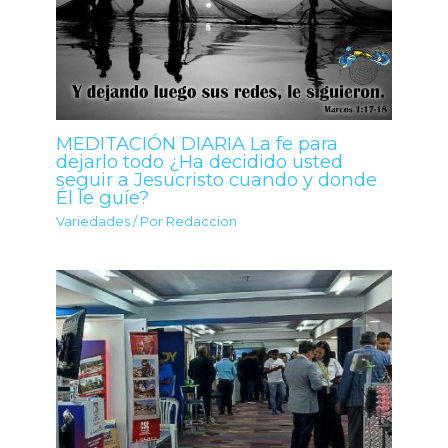
MEDITACIÓN DIARIA La fe para
dejarlo todo ¿Ha decidido usted
seguir a Jesucristo cuando y donde
Él le guíe?
Variedades
/ Por
Redaccion